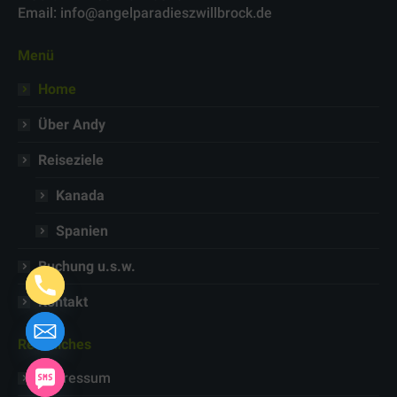
Email: info@angelparadieszwillbrock.de
Menü
Home
Über Andy
Reiseziele
Kanada
Spanien
Buchung u.s.w.
Kontakt
Rechtliches
Impressum